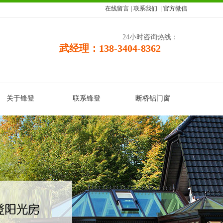
在线留言
|
联系我们
|
官方微信
24小时咨询热线：
武经理：138-3404-8362
关于锋登
联系锋登
断桥铝门窗