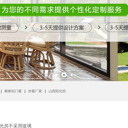
|
断桥铝门窗
|
纱窗厂家
|
山西阳光房
光房不采用玻璃