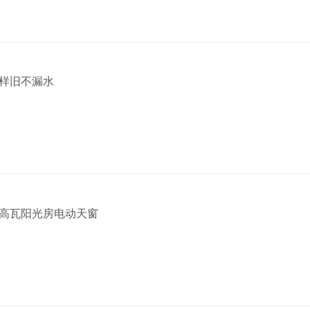
样旧不漏水
高瓦阳光房电动天窗