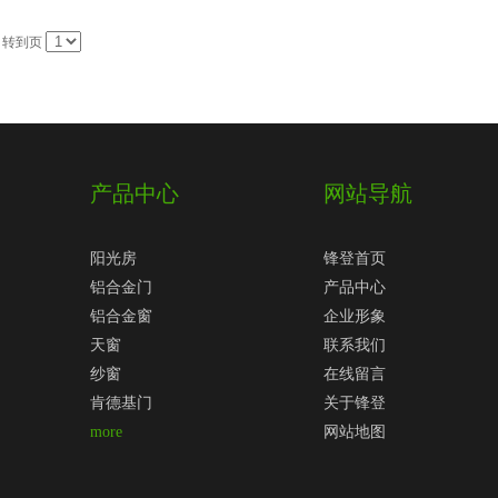
转到页
产品中心
网站导航
阳光房
锋登首页
铝合金门
产品中心
铝合金窗
企业形象
天窗
联系我们
纱窗
在线留言
肯德基门
关于锋登
more
网站地图