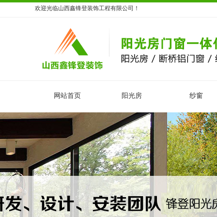
欢迎光临山西鑫锋登装饰工程有限公司！
网站首页
阳光房
纱窗