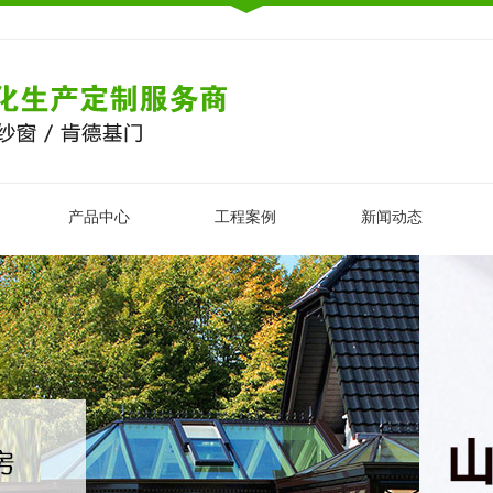
产品中心
工程案例
新闻动态