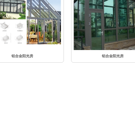
铝合金阳光房
铝合金阳光房