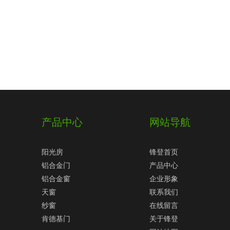
产品中心
网站导航
阳光房
锋登首页
铝合金门
产品中心
铝合金窗
企业形象
天窗
联系我们
纱窗
在线留言
肯德基门
关于锋登