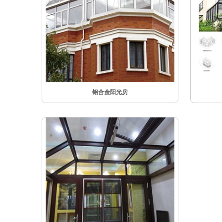
铝合金阳光房