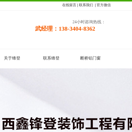
在线留言
|
联系我们
|
官方微信
24小时咨询热线：
武经理：138-3404-8362
关于锋登
联系锋登
断桥铝门窗