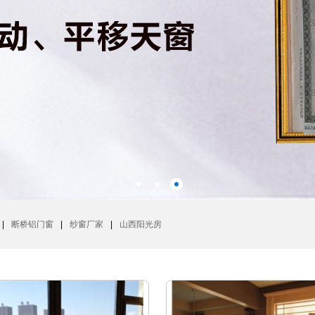
|
断桥铝门窗
|
纱窗厂家
|
山西阳光房