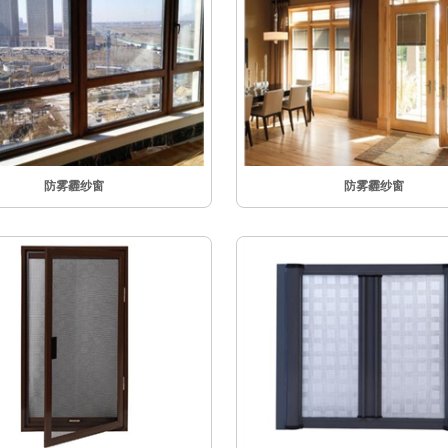
防雾霾纱窗
防雾霾纱窗