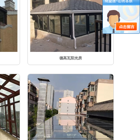
德高瓦阳光房