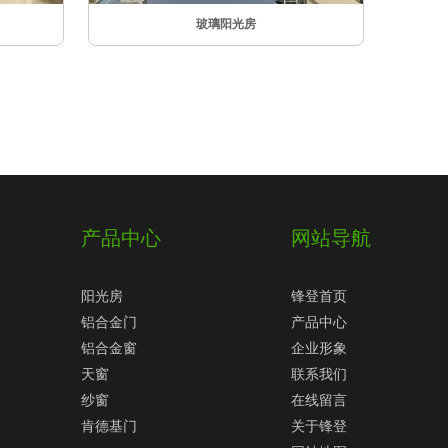
玻璃阳光房
产品中心
网站导航
阳光房
锋登首页
铝合金门
产品中心
铝合金窗
企业形象
天窗
联系我们
纱窗
在线留言
肯德基门
关于锋登