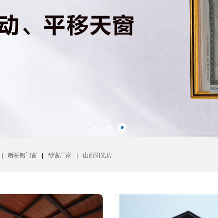
|
断桥铝门窗
|
纱窗厂家
|
山西阳光房