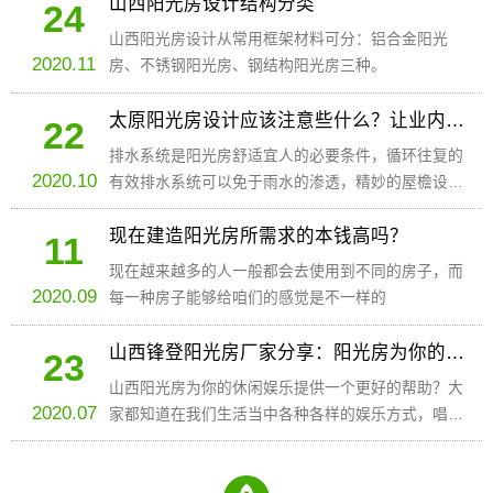
山西阳光房设计结构分类
24
山西阳光房设计从常用框架材料可分：铝合金阳光
2020.11
房、不锈钢阳光房、钢结构阳光房三种。
太原阳光房设计应该注意些什么？让业内人士为你解答
22
排水系统是阳光房舒适宜人的必要条件，循环往复的
2020.10
有效排水系统可以免于雨水的渗透，精妙的屋檐设计
以及精密的连接结构保证循环排水系统的运转。
现在建造阳光房所需求的本钱高吗？
11
现在越来越多的人一般都会去使用到不同的房子，而
2020.09
每一种房子能够给咱们的感觉是不一样的
山西锋登阳光房厂家分享：阳光房为你的休闲娱乐提供良好的帮助
23
山西阳光房为你的休闲娱乐提供一个更好的帮助？大
2020.07
家都知道在我们生活当中各种各样的娱乐方式，唱
歌，跳舞，玩游戏，读书看报，写文章，这都是一些
比较娱乐的方式，但是大多数人并不知道我们究竟应