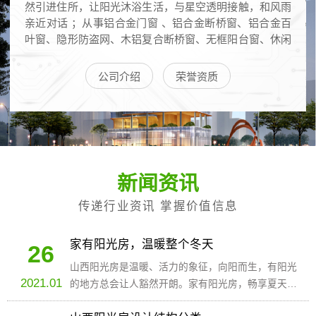
然引进住所，让阳光沐浴生活，与星空透明接触，和风雨
亲近对话 ；从事铝合金门窗 、铝合金断桥窗、铝合金百
叶窗、隐形防盗网、木铝复合断桥窗、无框阳台窗、休闲
别墅阳光房和配套防蚊纱窗系列等家居产品的厂家，集开
发、研究、生产、销售、安装、维护六大功能于一体。
公司介绍
荣誉资质
新闻资讯
传递行业资讯 掌握价值信息
家有阳光房，温暖整个冬天
26
山西阳光房是温暖、活力的象征，向阳而生，有阳光
2021.01
的地方总会让人豁然开朗。家有阳光房，畅享夏天，
惊艳秋天，温暖冬天!