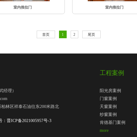
室内推拉门
室内推拉门
首页
1
2
尾页
工程案例
2（武经理）
阳光房案例
com
门窗案例
柏林区祥泰石油往东200米路北
天窗案例
纱窗案例
：晋ICP备2021005957号-3
肯德基门案例
more