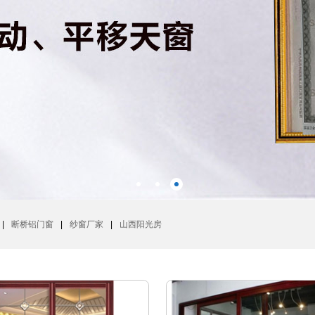
|
断桥铝门窗
|
纱窗厂家
|
山西阳光房