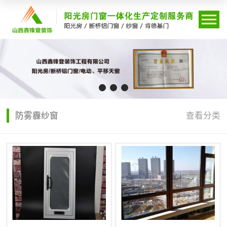
防雾霾纱窗
查看分类